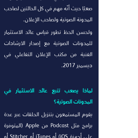
صعبًا حيث أنّه مهم في كل الحالتين لصاحب 
المدونة الصوتية ولصاحب الإعلان.
ولحسن الحظ تطور قياس عائد الاستثمار 
للمدونات الصوتية مع إصدار الارشادات 
الفنية من مكتب الإعلان التفاعلي في 
ديسمبر 2017.
لماذا يصعب تتبع عائد الاستثمار في 
المدونات الصوتية؟
يقوم المستمعون بتنزيل الحلقات عبر عدة 
برامج مثل Podcast من Apple (المتوفرة 
على أجهزة iOS) أو iTunes أو Stitcher أو 