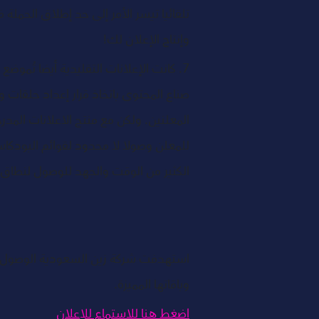
وإنتاج الإعلان لك! 
7. كانت الإعلانات التقليدية أيضا تُمو
صناع المحتوى باتخاذ قرار إعداد حلقات 
المعلنين. ولكن مع منتج الاعلانات المد
للمعلن وصولا لا محدود لقوائم البودكاس
الكثير من الوقت والجهد للوصول لنطاق
وباقاتها المميزة.
اضغط هنا للاستماع للإعلان