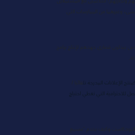
م وتجاربهم؛ متناغمين مع المستمعين 
مشى، وغيرهما من الممارسات التي 
ن يبذلون قصارى جهدهم لإنتاج برامج 
ة. 
نتج الإعلانات المدرجة تل
قائيا / 
صل للاحترافية التي تغطي احتياج 
لى البودكاست وكيف يخدم "مسمع 