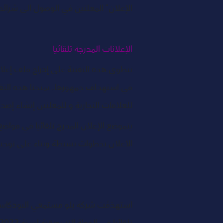
الإعلان" المعلنين في الوصول الى شرا
الإعلانات المدرجة تلقائيا 
تنطوي هذه التقنية على إدراج ملف إعلا
في استهداف جمهورها. تمنحنا هذه التقن
للعلامات التجارية و للمعلنين إنشاء إصد
يتموضع الإعلان المدرج تلقائيا في مواض
الاعلان بخطوات بسيطة وبناء على توجيها
استهدَفَت شركة يلو مستمعي البودكاست 