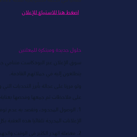
تلقائيا في الخطة التسويقية لسنة 2022.
اضغط هنا للاستماع للإعلان
حلول جديدة ومبتكرة للمعلنين 
سوق الإعلان عبر البودكاست متنامي جدا 
يتطلعون إليه في حملاتهم القادمة. 
ولو مررنا على عجالة بأبرز التحديات الت
على ملاحظات تم جمعها وفحصها بعناية و
1. الوصول المحدود، ونقصد به عدم توف
الإعلانات المدرجة تلقائيا هذه العقبة
2. معضلة الهدر الكثير في الوقت والجهد المكرس لإدارة الحملة الإعلانية ومتابعة أدائها 