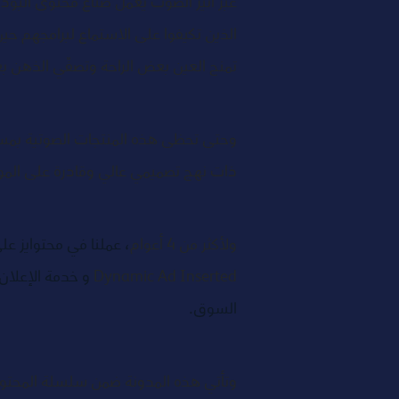
عبر أثير الصوت يعمل صناع محتوى البو
الذين تكيفوا على الاستماع لبرامجهم حي
تمنح العين بعض الراحة وتصفّي الذهن ب
وحتى تحظى هذه المنتجات الصوتية بمست
ذات نهج تصميمي عالي وقادرة على الموا
ولأكثر من 4 أعوام
، عملنا في محتوايز عل
Dynamic Ad Inserted 
و خدمة الإعلان 
السوق.
وتأتي هذه المدونة ضمن سلسلة المحتويا