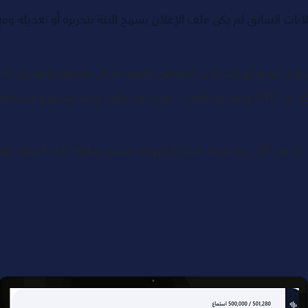
لانات السابق لم يكن ملف الإعلان يسمح البتة بتحريره أو تعديله ومع 
ليدوي مع صناع المحتوى بالتواصل معهم بشكل مستقل وتقديم طلبات ا
الة كما هي الآن عبر لوحة تحكم إلكترونية تسمح بمتابعة أداء الحملة 