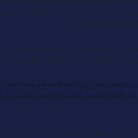
دكاست يوما بعد يوم على سرد قصصهم وتجسيد منعطفات من خبراته
ن مزاولة بعض الأنشطة الحياتية كقيادة السيارة والجري في أقرب م
عد ساعات من تصفح المنصات الرقمية.  
وى يليق بذائقة كل مستمع ومستمعة، فإن صناع المحتوى والمنتجي
ءمة مع احتياجات الجمهور وفتح باب التواصل والتفاعل بيسر وسهول
ى ابتكار وتطوير بعض الحلول التقنية للاستدامة وسد هذه الفجوة، كم
ثلاثي الأبعاد، لدعمهم في الاستمرار بالإنتاج وصقل مواهبهم حتى ت
ت دائمة الخضرة للتعريف أكثر بمنتج الإعلانات المدرجة تلقائيا ع