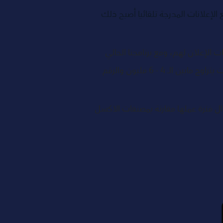
الإعلانات المدرجة تلقائيا أصبح ذلك 
لإعلان لهم، ومع برنامجنا الحالي 
لصناع المحتوى تمكنوا من الوصول إلى أكثر من 170 برنامج بودكاست فردي وشبكات برامج بمجموع استماعات يتراوح مابين الـ 4 - 6 مليون والرقم 
طوال فترة عملها مقارنة بمصنفات الاكسل 