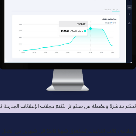
حكم مباشرة ومفصلة من محتوايز  لتتبع حملات الإعلانات المدرجة تلق
ملة إعلانية، كانت الترتيبات تستغرق شهرا كاملا الى شهرين من العمل 