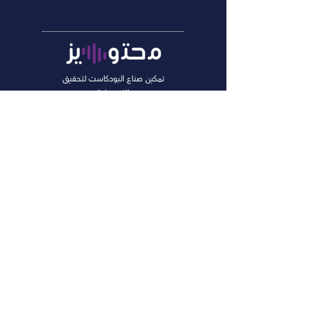
تمكين صناع البودكاست لتحقيق
الاستدامة
تواصل معنا
المدونات
ورش العمل
التقديم على وظيفة
الشروط والأحكام
سياسة الخصوصية
من نحن