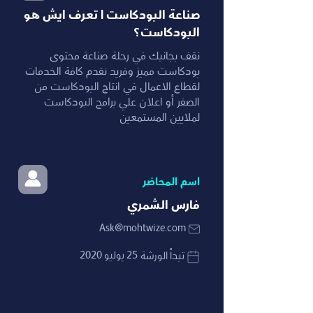
صناعة البودكاست | تعرف ايش هو
البودكاست؟
نقف بجانبك في رحلة صناعة محتوى
بودكاست مميز وفريد نقدم كافة الخدمات
لقطاع الاعمال في انتاج البودكاست من
الصفر أو اعلان علي برامج البودكاست
لملايين المستمعين
اسم المحاضر
فارس الشمري
Ask@mohtwize.com
25 يوليو 2020
تبدأ الورشة