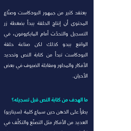
 يعتقد كثير من جمهور البودكاست وصنّاع 
المحتوى أن إنتاج الحلقة يبدأ بضغطة زر 
التسجيل والتحدّث أمام المايكروفون، في 
الواقع يبدو كذلك لكن صناعة حلقة 
البودكاست تبدأ من كتابة النص وتحديد 
الأفكار والمحاور ومقابلة الضيوف في بعض 
الأحيان. 
ما الهدف من كتابة النص قبل تسجيله؟
يطرأ على الذهن حين سماع كلمة (سيناريو) 
العديد من الأفكار مثل التصنّع والتكلّف في 