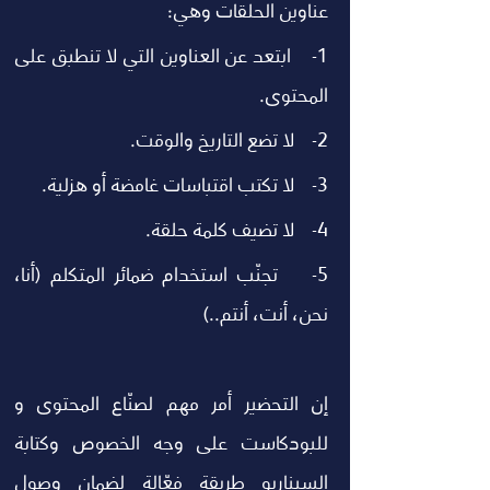
عناوين الحلقات وهي:
1-    ابتعد عن العناوين التي لا تنطبق على 
المحتوى.
2-    لا تضع التاريخ والوقت.
3-    لا تكتب اقتباسات غامضة أو هزلية.
4-    لا تضيف كلمة حلقة.
5-    تجنّب استخدام ضمائر المتكلم (أنا، 
نحن، أنت، أنتم..) 
إن التحضير أمر مهم لصنّاع المحتوى و 
للبودكاست على وجه الخصوص وكتابة 
السيناريو طريقة فعّالة لضمان وصول 