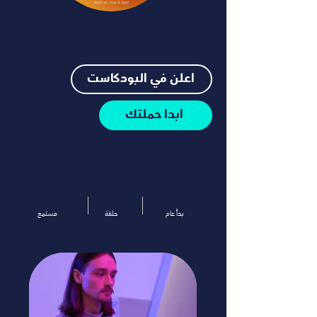
اعلن في البودكاست
ابدا حملتك
بدأ عام
حلقة
مستمع