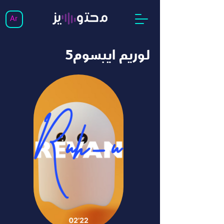
Ar
لوريم ايبسوم5