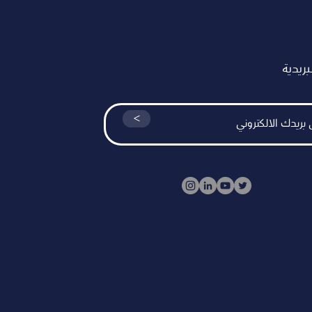
بريدية
<